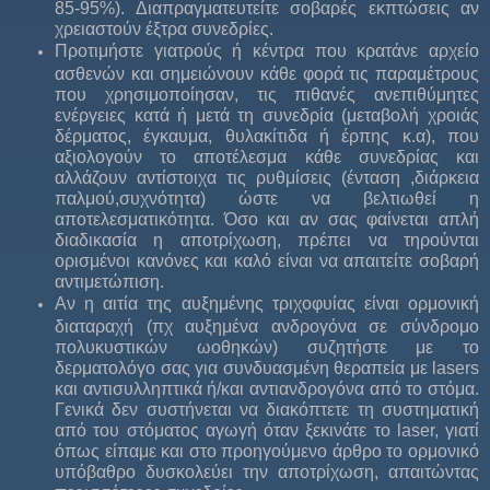
85-95%). Διαπραγματευτείτε σοβαρές εκπτώσεις αν
χρειαστούν έξτρα συνεδρίες.
Προτιμήστε γιατρούς ή κέντρα που κρατάνε αρχείο
ασθενών και σημειώνουν κάθε φορά τις παραμέτρους
που χρησιμοποίησαν, τις πιθανές ανεπιθύμητες
ενέργειες κατά ή μετά τη συνεδρία (μεταβολή χροιάς
δέρματος, έγκαυμα, θυλακίτιδα ή έρπης κ.α), που
αξιολογούν το αποτέλεσμα κάθε συνεδρίας και
αλλάζουν αντίστοιχα τις ρυθμίσεις (ένταση ,διάρκεια
παλμού,συχνότητα) ώστε να βελτιωθεί η
αποτελεσματικότητα. Όσο και αν σας φαίνεται απλή
διαδικασία η αποτρίχωση, πρέπει να τηρούνται
ορισμένοι κανόνες και καλό είναι να απαιτείτε σοβαρή
αντιμετώπιση.
Αν η αιτία της αυξημένης τριχοφυίας είναι ορμονική
διαταραχή (πχ αυξημένα ανδρογόνα σε σύνδρομο
πολυκυστικών ωοθηκών) συζητήστε με το
δερματολόγο σας για συνδυασμένη θεραπεία με lasers
και αντισυλληπτικά ή/και αντιανδρογόνα από το στόμα.
Γενικά δεν συστήνεται να διακόπτετε τη συστηματική
από του στόματος αγωγή όταν ξεκινάτε το laser, γιατί
όπως είπαμε και στο προηγούμενο άρθρο το ορμονικό
υπόβαθρο δυσκολεύει την αποτρίχωση, απαιτώντας